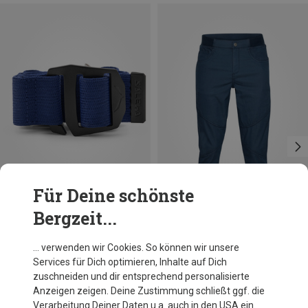
Für Deine schönste
Bergzeit...
Du sparst 53%
Größen
S
M
L
XL
XXL
Chillaz
… verwenden wir Cookies. So können wir unsere
Herren Banff 2.0 3/4 Hose
Services für Dich optimieren, Inhalte auf Dich
CHF 82.20
zuschneiden und dir entsprechend personalisierte
Anzeigen zeigen. Deine Zustimmung schließt ggf. die
Verarbeitung Deiner Daten u.a. auch in den USA ein.