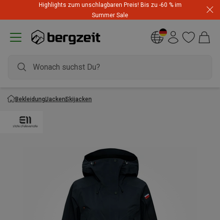
Highlights zum unschlagbaren Preis! Bis zu -60 % im
Dynafit Hammerangebot! Reduzierte Outfits für neue
Summer Sale
Abenteuer
Bekleidung
Jacken
Skijacken