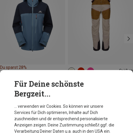
Du sparst 28%
Größen
XS
S
L
Elevenate
Für Deine schönste
Damen Bec de Rosses XI Hose
Bergzeit...
CHF 720.20
… verwenden wir Cookies. So können wir unsere
Services für Dich optimieren, Inhalte auf Dich
Andere Kunden kauften auch
zuschneiden und dir entsprechend personalisierte
Anzeigen zeigen. Deine Zustimmung schließt ggf. die
Verarbeitung Deiner Daten u.a. auch in den USA ein.