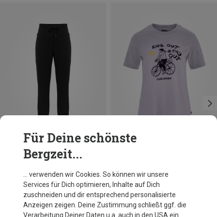
Für Deine schönste
Bergzeit...
Du sparst 29%
Größen
XS
S
M
L
XL
Johaug
… verwenden wir Cookies. So können wir unsere
Damen Energy Hose
Services für Dich optimieren, Inhalte auf Dich
CHF 102.50
zuschneiden und dir entsprechend personalisierte
Anzeigen zeigen. Deine Zustimmung schließt ggf. die
Verarbeitung Deiner Daten u.a. auch in den USA ein.