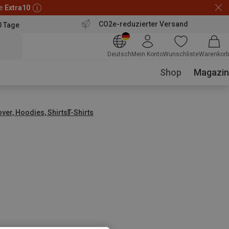
de
Extra10
CO2e-reduzierter Versand
0 Tage
Deutsch
Mein Konto
Wunschliste
Warenkorb
Shop
Magazin
over, Hoodies, Shirts
T-Shirts