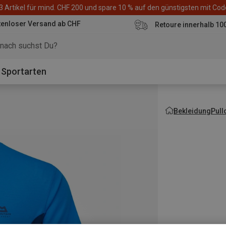
3 Artikel für mind. CHF 200 und spare 10 % auf den günstigsten mit Co
tenloser Versand ab CHF
Retoure innerhalb 10
Sportarten
Bekleidung
Pull