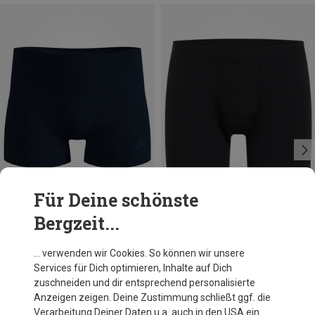
Für Deine schönste
Bergzeit...
Du sparst 29%
Größen
S
M
L
XL
Odlo
… verwenden wir Cookies. So können wir unsere
Herren Performance X-Light Boxer
Services für Dich optimieren, Inhalte auf Dich
CHF 34.95
zuschneiden und dir entsprechend personalisierte
Anzeigen zeigen. Deine Zustimmung schließt ggf. die
Verarbeitung Deiner Daten u.a. auch in den USA ein.