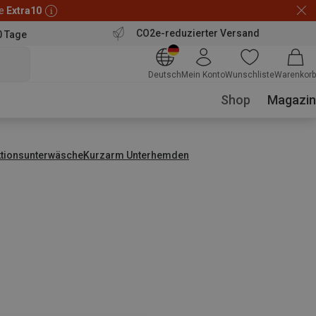
de
Extra10
CO2e-reduzierter Versand
0 Tage
Deutsch
Mein Konto
Wunschliste
Warenkorb
Shop
Magazin
ktionsunterwäsche
Kurzarm Unterhemden