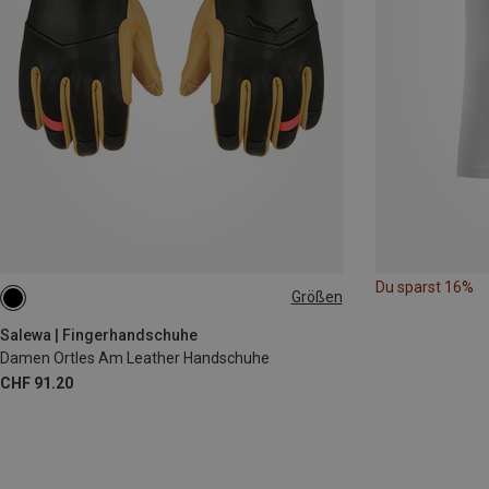
Du sparst 16%
Größen
XS
S
M
L
Salewa | Fingerhandschuhe
Damen Ortles Am Leather Handschuhe
CHF 91.20