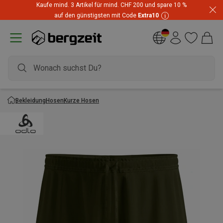
Kaufe mind. 3 Artikel für mind. CHF 200 und spare 10 %
auf den günstigsten mit Code
Extra10
Bekleidung
Hosen
Kurze Hosen