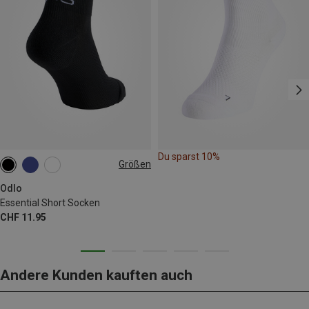
Du sparst 10%
Größen
36|37|38
39|40|41
45|46|47
Odlo
Essential Short Socken
CHF 11.95
Andere Kunden kauften auch