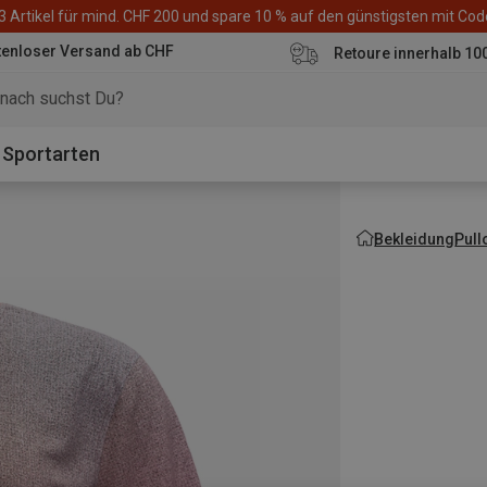
3 Artikel für mind. CHF 200 und spare 10 % auf den günstigsten mit Co
tenloser Versand ab CHF
Retoure innerhalb 10
Sportarten
Bekleidung
Pull