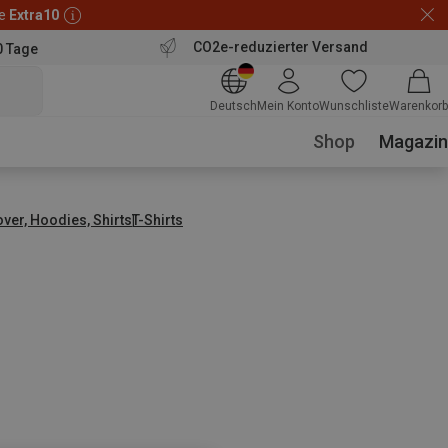
de
Extra10
CO2e-reduzierter Versand
0 Tage
Deutsch
Mein Konto
Wunschliste
Warenkorb
Shop
Magazin
over, Hoodies, Shirts
T-Shirts