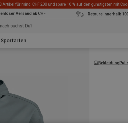
3 Artikel für mind. CHF 200 und spare 10 % auf den günstigsten mit Co
tenloser Versand ab CHF
Retoure innerhalb 10
Sportarten
Bekleidung
Pull