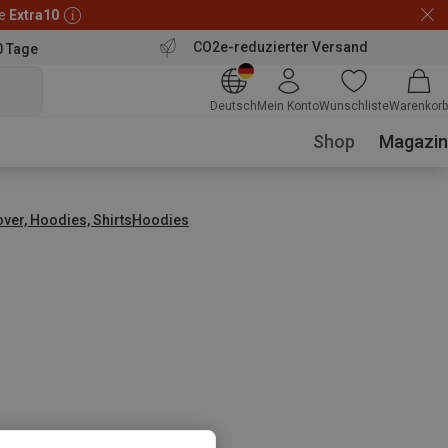
de
Extra10
CO2e-reduzierter Versand
0 Tage
Deutsch
Mein Konto
Wunschliste
Warenkorb
Shop
Magazin
over, Hoodies, Shirts
Hoodies