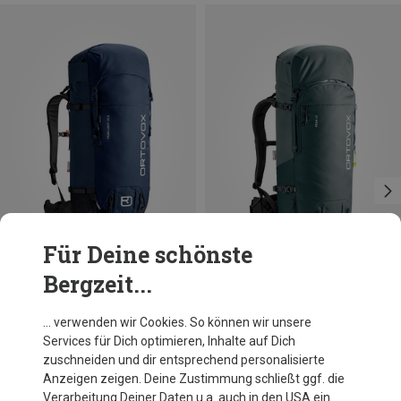
Für Deine schönste
Bergzeit...
Größen
Größen
38L
45L
Ortovox
Ortovox
… verwenden wir Cookies. So können wir unsere
Damen Peak Light 38 S Rucksack
Peak 45 Rucksack
Services für Dich optimieren, Inhalte auf Dich
CHF 237.60
CHF 257.40
zuschneiden und dir entsprechend personalisierte
Anzeigen zeigen. Deine Zustimmung schließt ggf. die
Verarbeitung Deiner Daten u.a. auch in den USA ein.