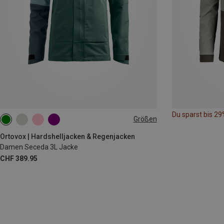
Du sparst bis 29
Größen
XS
S
M
Ortovox | Hardshelljacken & Regenjacken
Damen Seceda 3L Jacke
CHF 389.95