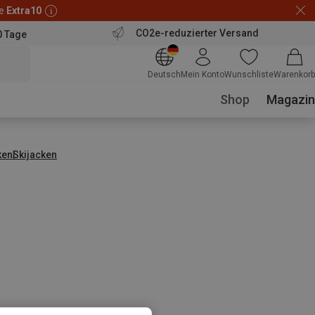
de
Extra10
CO2e-reduzierter Versand
0 Tage
Deutsch
Mein Konto
Wunschliste
Warenkorb
Shop
Magazin
ken
Skijacken