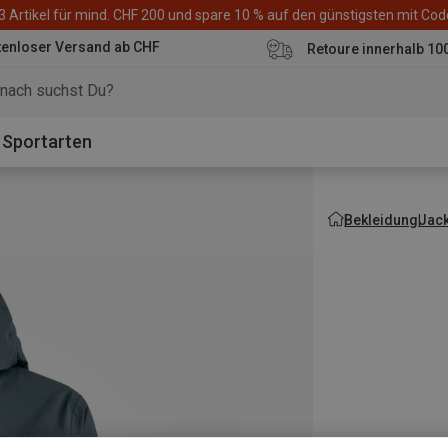
3 Artikel für mind. CHF 200 und spare 10 % auf den günstigsten mit Co
tenloser Versand ab CHF
Retoure innerhalb 10
Sportarten
Bekleidung
Jac