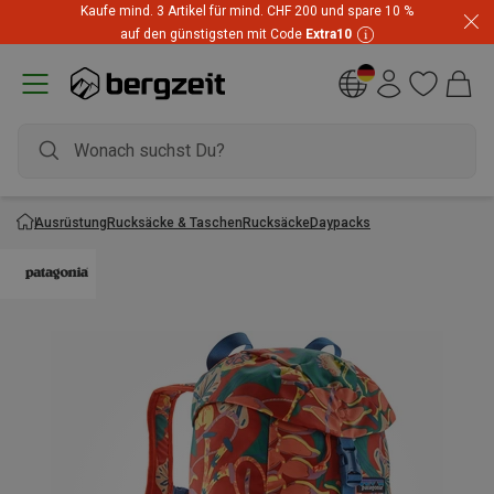
Kaufe mind. 3 Artikel für mind. CHF 200 und spare 10 %
Highlights zum unschlagbaren Preis! Bis zu -60 % im
auf den günstigsten mit Code
Extra10
Summer Sale
Ausrüstung
Rucksäcke & Taschen
Rucksäcke
Daypacks