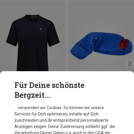
Für Deine schönste
Bergzeit...
Du sparst 25%
Größen
S
M
L
XL
Peak Performance
… verwenden wir Cookies. So können wir unsere
Herren Discover T-Shirt
Services für Dich optimieren, Inhalte auf Dich
CHF 69.95
zuschneiden und dir entsprechend personalisierte
Anzeigen zeigen. Deine Zustimmung schließt ggf. die
Verarbeitung Deiner Daten u.a. auch in den USA ein.