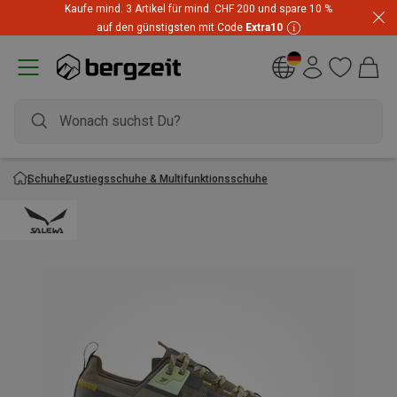
Kaufe mind. 3 Artikel für mind. CHF 200 und spare 10 %
auf den günstigsten mit Code
Extra10
Schuhe
Zustiegsschuhe & Multifunktionsschuhe