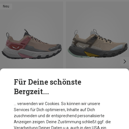
Neu
Für Deine schönste
Bergzeit...
Du sparst 13%
Größen
Salewa
… verwenden wir Cookies. So können wir unsere
Damen Pedroc 2 PTX Schuhe
Services für Dich optimieren, Inhalte auf Dich
CHF 153.70
zuschneiden und dir entsprechend personalisierte
Anzeigen zeigen. Deine Zustimmung schließt ggf. die
Verarbeitung Deiner Daten u.a. auch in den USA ein.