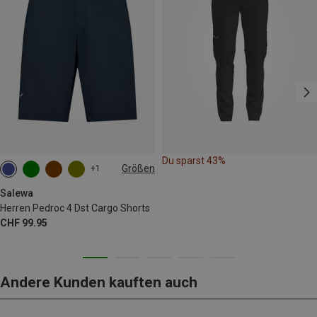
Du sparst 43%
Größen
+1
S
M
L
XL
XXL
Salewa
Herren Pedroc 4 Dst Cargo Shorts
CHF 99.95
Andere Kunden kauften auch