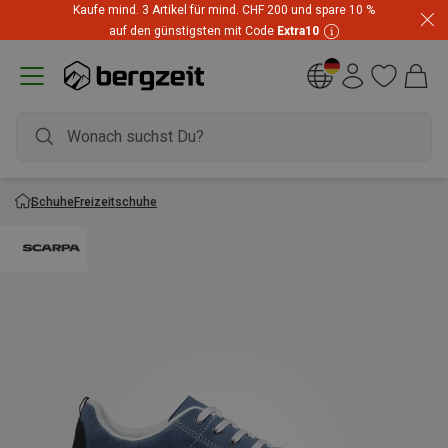
Kaufe mind. 3 Artikel für mind. CHF 200 und spare 10 %
auf den günstigsten mit Code
Extra10
Schuhe
Freizeitschuhe