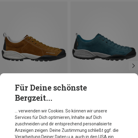
Für Deine schönste
Bergzeit...
Du sparst 15%
Größen
+17
36.5
37.5
38.5
39.5
40.5
45.5
Scarpa
… verwenden wir Cookies. So können wir unsere
Mojito Schuhe
Services für Dich optimieren, Inhalte auf Dich
CHF 169.50
zuschneiden und dir entsprechend personalisierte
Anzeigen zeigen. Deine Zustimmung schließt ggf. die
Verarbeitung Deiner Daten u.a. auch in den USA ein.