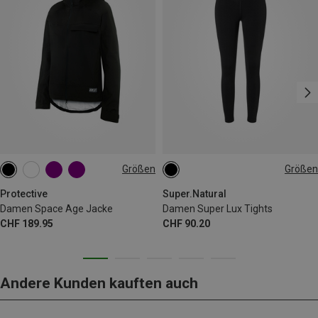
Größen
Größen
S
M
L
XL
XXL
XS
S
M
L
Protective
Super.Natural
Damen Space Age Jacke
Damen Super Lux Tights
CHF 189.95
CHF 90.20
Andere Kunden kauften auch