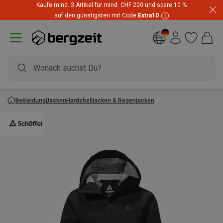
Kaufe mind. 3 Artikel für mind. CHF 200 und spare 10 %
Highlights zum unschlagbaren Preis! Bis zu -60 % im
auf den günstigsten mit Code
Extra10
Summer Sale
Bekleidung
Jacken
Hardshelljacken & Regenjacken