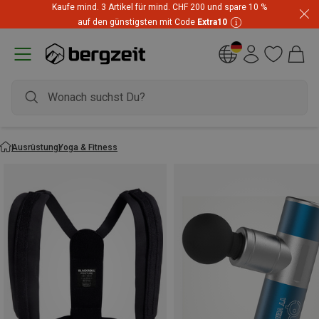
Kaufe mind. 3 Artikel für mind. CHF 200 und spare 10 %
auf den günstigsten mit Code
Extra10
Ausrüstung
Yoga & Fitness