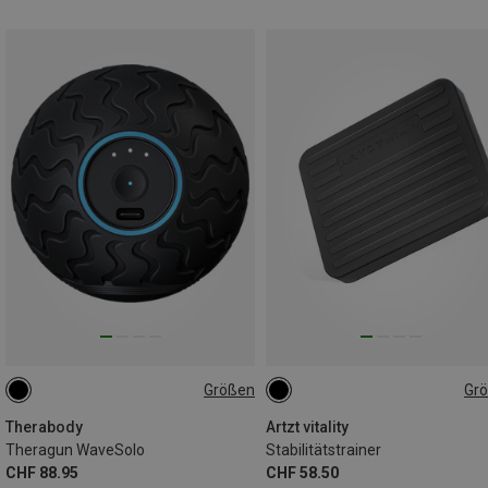
Größen
Gr
ONE SIZE
ONE SIZE
Therabody
Artzt vitality
Theragun WaveSolo
Stabilitätstrainer
CHF 88.95
CHF 58.50