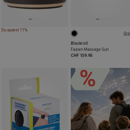
Du sparst 11%
Gr
ONE SIZE
Blackroll
Fazien Massage Gun
CHF 159.95