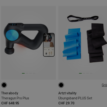
Gr
ONE SIZE
Therabody
Artzt vitality
Theragun Pro Plus
Übungsband PLUS Set
CHF 648.95
CHF 29.70