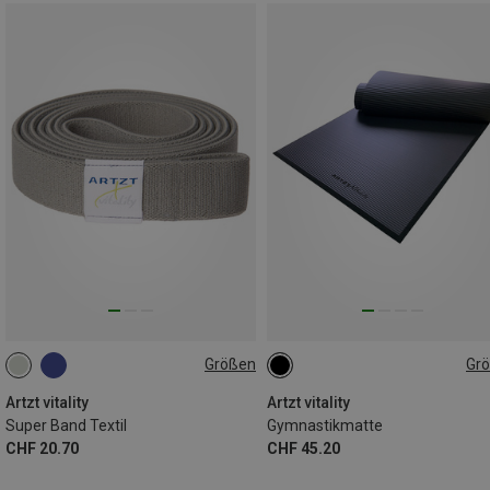
Größen
Gr
ONE SIZE
ONE SIZE
Artzt vitality
Artzt vitality
Super Band Textil
Gymnastikmatte
CHF 20.70
CHF 45.20