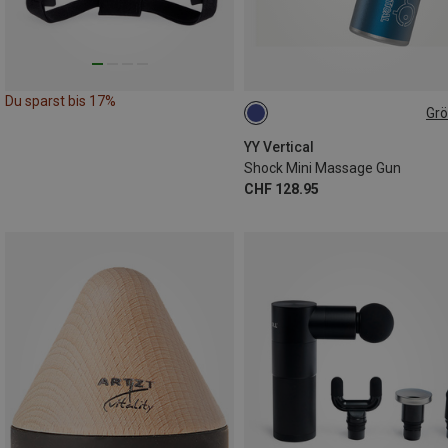
Du sparst bis 17%
Gr
ONE SIZE
YY Vertical
Shock Mini Massage Gun
CHF 128.95