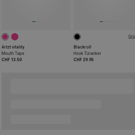
Gr
D
Artzt vitality
Blackroll
Mouth Tape
Hook Türanker
CHF 13.50
CHF 29.95