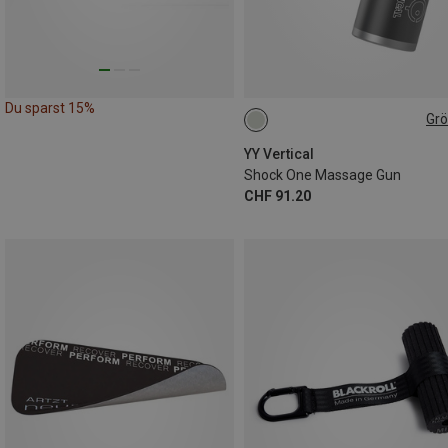
Du sparst 15%
Gr
ONE SIZE
YY Vertical
Shock One Massage Gun
CHF 91.20