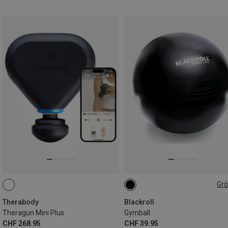
Gr
56-65CM
Therabody
Blackroll
Theragun Mini Plus
Gymball
CHF 268.95
CHF 39.95