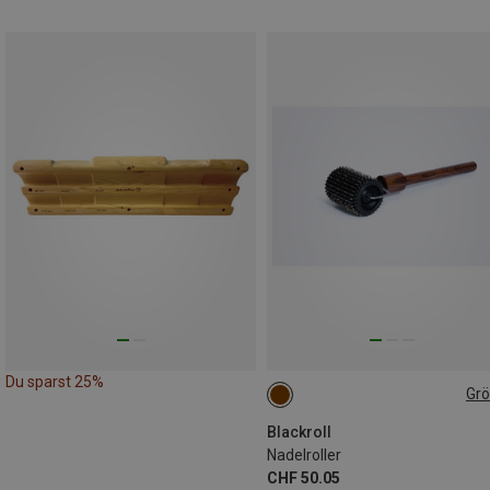
Du sparst 25%
Gr
ONE SIZE
Blackroll
Nadelroller
CHF 50.05