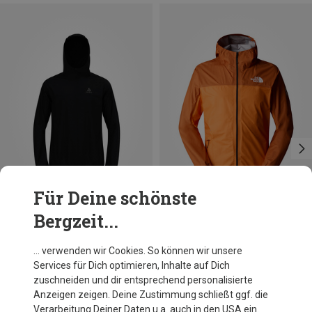
Für Deine schönste
Bergzeit...
Du sparst 33%
Größen
XL
The North Face
… verwenden wir Cookies. So können wir unsere
Herren Summit Superior Futurelight Jacke
Services für Dich optimieren, Inhalte auf Dich
CHF 299.95
zuschneiden und dir entsprechend personalisierte
Anzeigen zeigen. Deine Zustimmung schließt ggf. die
Verarbeitung Deiner Daten u.a. auch in den USA ein.