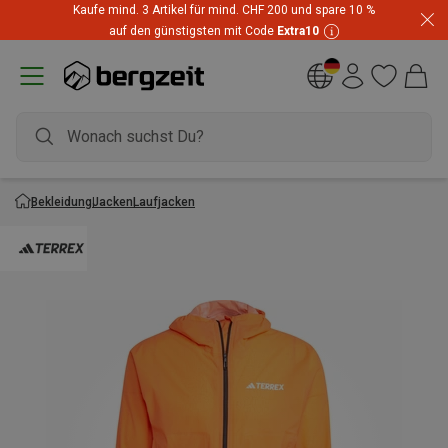
Kaufe mind. 3 Artikel für mind. CHF 200 und spare 10 %
auf den günstigsten mit Code
Extra10
Bekleidung
Jacken
Laufjacken