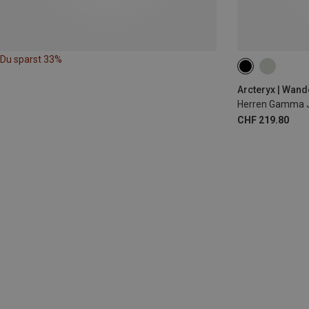
Du sparst 33%
S
M
L
Arcteryx | Wan
Herren Gamma 
CHF 219.80