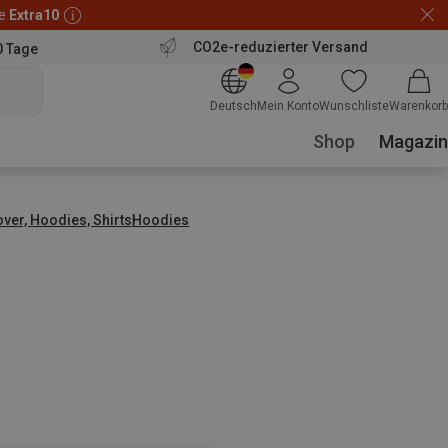
de
Extra10
CO2e-reduzierter Versand
0 Tage
Deutsch
Mein Konto
Wunschliste
Warenkorb
Shop
Magazin
over, Hoodies, Shirts
Hoodies