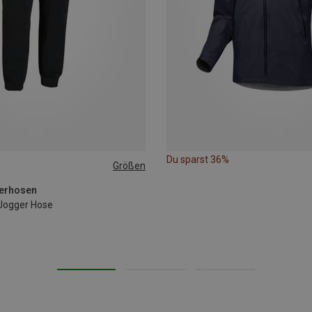
Du sparst 36%
Größen
XL
derhosen
Jogger Hose