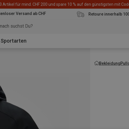
3 Artikel für mind. CHF 200 und spare 10 % auf den günstigsten mit Co
tenloser Versand ab CHF
Retoure innerhalb 10
Sportarten
Bekleidung
Pull