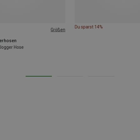
Du sparst 14%
Größen
XL
derhosen
Jogger Hose