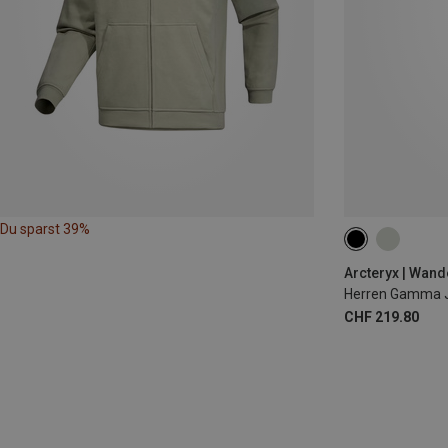
Du sparst 39%
S
M
L
Arcteryx | Wan
Herren Gamma 
CHF 219.80