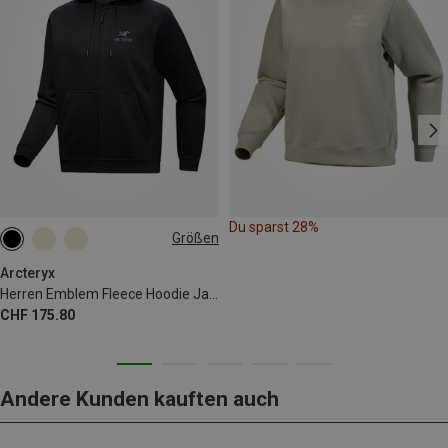
Du sparst 28%
Größen
S
M
L
XL
Arcteryx
Herren Emblem Fleece Hoodie Jacke
CHF 175.80
Andere Kunden kauften auch