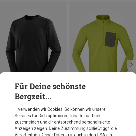
Für Deine schönste
Bergzeit...
Du sparst 17%
Größen
S
M
L
XL
Norrona
… verwenden wir Cookies. So können wir unsere
Herren Femund Warm1 Zip Pullover
Services für Dich optimieren, Inhalte auf Dich
CHF 128.95
zuschneiden und dir entsprechend personalisierte
Anzeigen zeigen. Deine Zustimmung schließt ggf. die
Verarbeitung Deiner Daten u.a. auch in den USA ein.