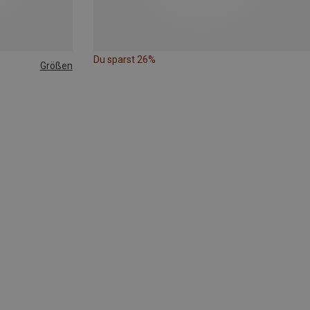
Du sparst 26%
Größen