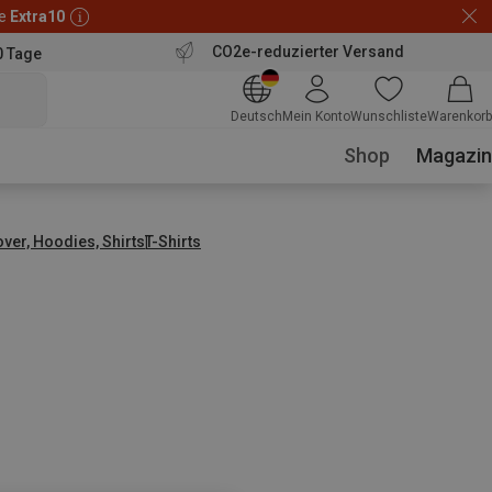
de
Extra10
CO2e-reduzierter Versand
0 Tage
Deutsch
Mein Konto
Wunschliste
Warenkorb
Shop
Magazin
over, Hoodies, Shirts
T-Shirts