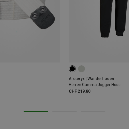
S
M
L
XL
Arcteryx | Wanderhosen
Herren Gamma Jogger Hose
CHF 219.80