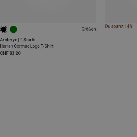
Du sparst 14%
Größen
S
Arcteryx | T-Shirts
Herren Cormac Logo T-Shirt
CHF 83.20