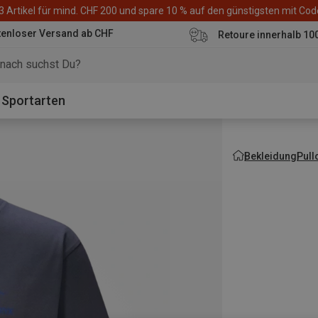
3 Artikel für mind. CHF 200 und spare 10 % auf den günstigsten mit Co
tenloser Versand ab CHF
Retoure innerhalb 10
Sportarten
Bekleidung
Pull