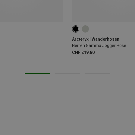
S
M
L
XL
Arcteryx | Wanderhosen
Herren Gamma Jogger Hose
CHF 219.80