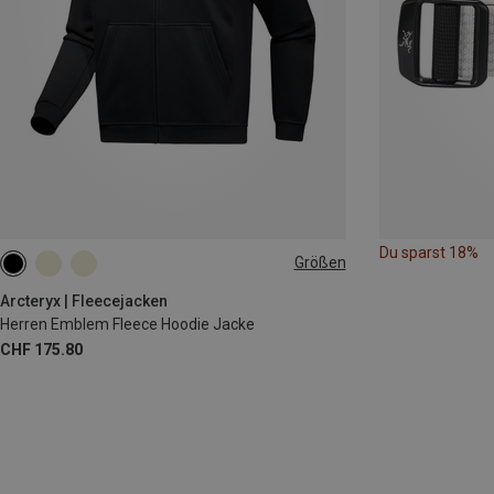
Du sparst 18%
Größen
S
M
L
XL
Arcteryx | Fleecejacken
Herren Emblem Fleece Hoodie Jacke
CHF 175.80