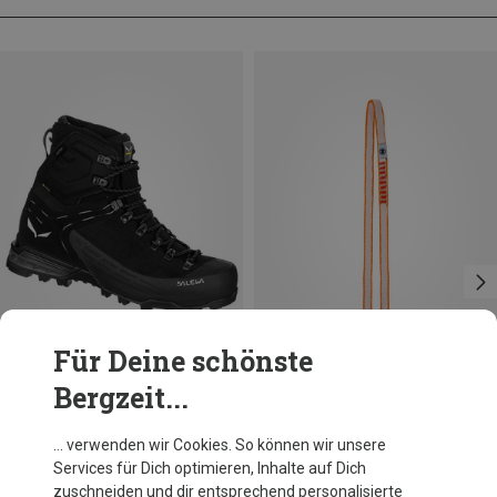
Für Deine schönste
Bergzeit...
Du sparst 34%
Größen
60CM
Skylotec
… verwenden wir Cookies. So können wir unsere
Looper UL Evo Bandschlinge
Services für Dich optimieren, Inhalte auf Dich
CHF 11.20
zuschneiden und dir entsprechend personalisierte