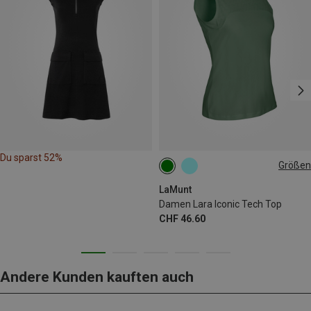
Du sparst 52%
Größen
S
M
L
XXL
LaMunt
Damen Lara Iconic Tech Top
CHF 46.60
Andere Kunden kauften auch