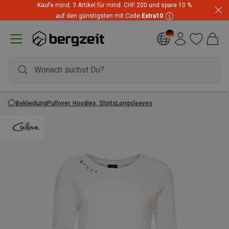
Kaufe mind. 3 Artikel für mind. CHF 200 und spare 10 %
auf den günstigsten mit Code
Extra10
Bekleidung
Pullover, Hoodies, Shirts
Longsleeves