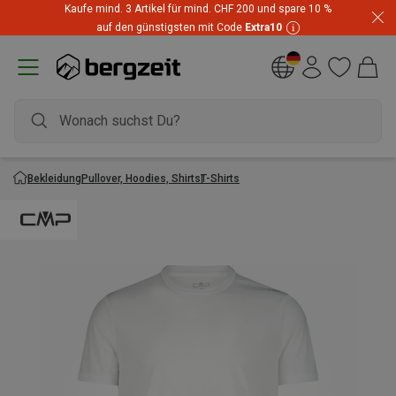
Kaufe mind. 3 Artikel für mind. CHF 200 und spare 10 %
auf den günstigsten mit Code
Extra10
Bekleidung
Pullover, Hoodies, Shirts
T-Shirts