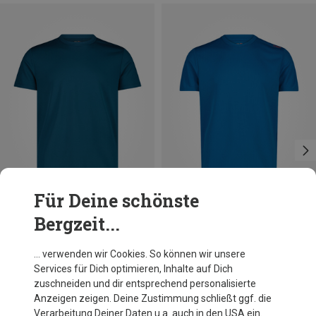
Für Deine schönste
Bergzeit...
Größen
Größen
L
XL
XXL
3XL
4XL
M
XL
XXL
3XL
4XL
CMP
CMP
… verwenden wir Cookies. So können wir unsere
Herren T-Shirt
Herren Co T-Shirt
Services für Dich optimieren, Inhalte auf Dich
CHF 9.50
CHF 10.85
zuschneiden und dir entsprechend personalisierte
Anzeigen zeigen. Deine Zustimmung schließt ggf. die
Verarbeitung Deiner Daten u.a. auch in den USA ein.