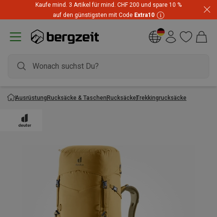
Kaufe mind. 3 Artikel für mind. CHF 200 und spare 10 %
auf den günstigsten mit Code
Extra10
Ausrüstung
Rucksäcke & Taschen
Rucksäcke
Trekkingrucksäcke