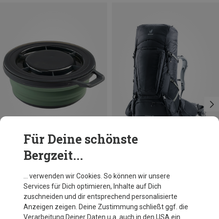
Für Deine schönste
Bergzeit...
Größen
Größen
0.651L
75+10L
GSI
Deuter
… verwenden wir Cookies. So können wir unsere
Escape Schüssel + Deckel
Aircontact Pro 75+10 Rucksack
Services für Dich optimieren, Inhalte auf Dich
CHF 21.95
CHF 379.95
zuschneiden und dir entsprechend personalisierte
Anzeigen zeigen. Deine Zustimmung schließt ggf. die
Verarbeitung Deiner Daten u.a. auch in den USA ein.