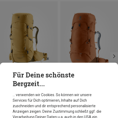
Für Deine schönste
Bergzeit...
Du sparst 14%
Größen
45+10L
Deuter
… verwenden wir Cookies. So können wir unsere
Damen Aircontact Lite 45+10 SL Rucksack
Services für Dich optimieren, Inhalte auf Dich
CHF 219.95
zuschneiden und dir entsprechend personalisierte
Anzeigen zeigen. Deine Zustimmung schließt ggf. die
Verarbeitung Deiner Daten u.a. auch in den USA ein.