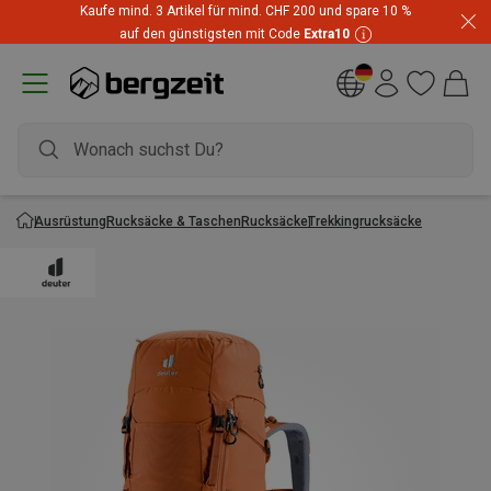
Kaufe mind. 3 Artikel für mind. CHF 200 und spare 10 %
auf den günstigsten mit Code
Extra10
Ausrüstung
Rucksäcke & Taschen
Rucksäcke
Trekkingrucksäcke