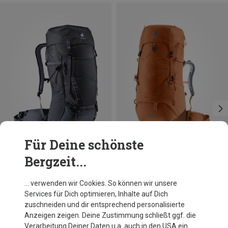
Für Deine schönste
Bergzeit...
Du sparst 10%
Größen
45+10L
Deuter
… verwenden wir Cookies. So können wir unsere
Damen Aircontact Lite 45+10 SL Rucksack
Services für Dich optimieren, Inhalte auf Dich
CHF 219.95
zuschneiden und dir entsprechend personalisierte
Anzeigen zeigen. Deine Zustimmung schließt ggf. die
Verarbeitung Deiner Daten u.a. auch in den USA ein.