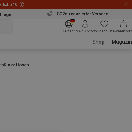
de
Extra10
CO2e-reduzierter Versand
0 Tage
Deutsch
Mein Konto
Wunschliste
Warenkorb
Shop
Magazin
en
Kurze Hosen