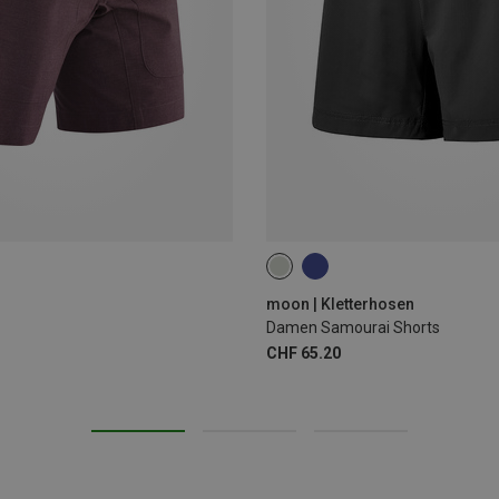
XS
S
M
L
moon | Kletterhosen
Damen Samourai Shorts
CHF 65.20