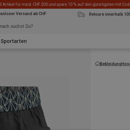
3 Artikel für mind. CHF 200 und spare 10 % auf den günstigsten mit Co
tenloser Versand ab CHF
Retoure innerhalb 10
Sportarten
Bekleidung
Hos