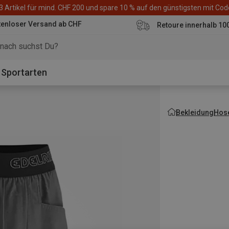
3 Artikel für mind. CHF 200 und spare 10 % auf den günstigsten mit Co
tenloser Versand ab CHF
Retoure innerhalb 10
Sportarten
Bekleidung
Hos