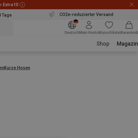
de
Extra10
CO2e-reduzierter Versand
0 Tage
Deutsch
Mein Konto
Wunschliste
Warenkorb
Shop
Magazin
en
Kurze Hosen