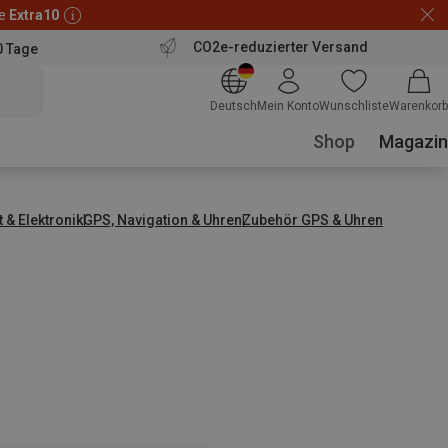
de
Extra10
CO2e-reduzierter Versand
0 Tage
Deutsch
Mein Konto
Wunschliste
Warenkorb
Shop
Magazin
t & Elektronik
GPS, Navigation & Uhren
Zubehör GPS & Uhren