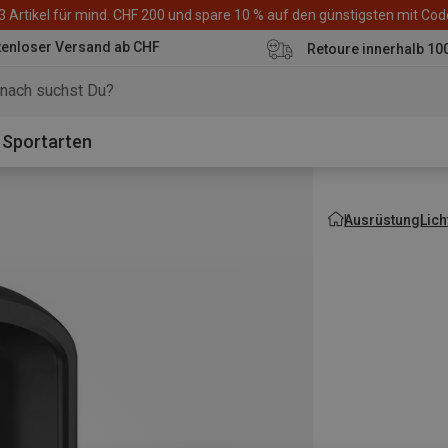
3 Artikel für mind. CHF 200 und spare 10 % auf den günstigsten mit Co
tenloser Versand ab CHF
Retoure innerhalb 10
Sportarten
Ausrüstung
Lich