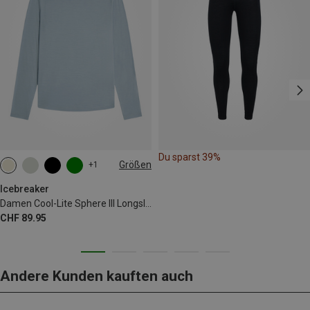
Du sparst 39%
Größen
+1
XS
S
M
L
XL
Icebreaker
Damen Cool-Lite Sphere III Longsleeve
CHF 89.95
Andere Kunden kauften auch