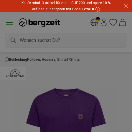
Kaufe mind. 3 Artikel für mind. CHF 200 und spare 10 %
auf den günstigsten mit Code
Extra10
Bekleidung
Pullover, Hoodies, Shirts
T-Shirts