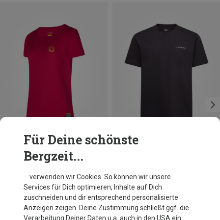
Für Deine schönste
Bergzeit...
Du sparst bis 29%
Größen
XS
S
M
L
La Sportiva
… verwenden wir Cookies. So können wir unsere
Damen Climbing on the Moon T-Shirt
Services für Dich optimieren, Inhalte auf Dich
CHF 44.95
zuschneiden und dir entsprechend personalisierte
Anzeigen zeigen. Deine Zustimmung schließt ggf. die
Verarbeitung Deiner Daten u.a. auch in den USA ein.