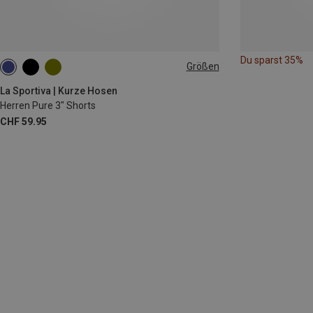
Du sparst 35%
Größen
L
XL
La Sportiva | Kurze Hosen
Herren Pure 3" Shorts
CHF 59.95