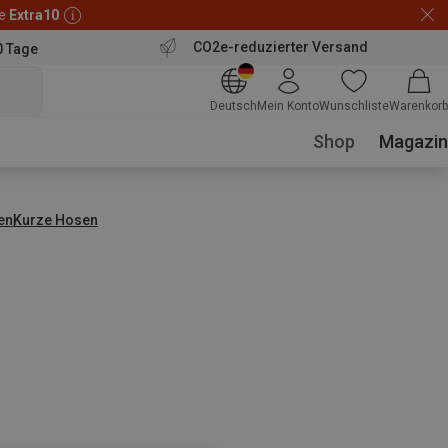
de
Extra10
CO2e-reduzierter Versand
0 Tage
Deutsch
Mein Konto
Wunschliste
Warenkorb
Shop
Magazin
en
Kurze Hosen