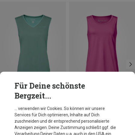
Für Deine schönste
Bergzeit...
Du sparst 22%
Größen
+1
XXL
Schöffel
… verwenden wir Cookies. So können wir unsere
Damen Tauron Top
Services für Dich optimieren, Inhalte auf Dich
CHF 39.95
zuschneiden und dir entsprechend personalisierte
Anzeigen zeigen. Deine Zustimmung schließt ggf. die
Verarbeitung Deiner Daten u.a. auch in den USA ein.