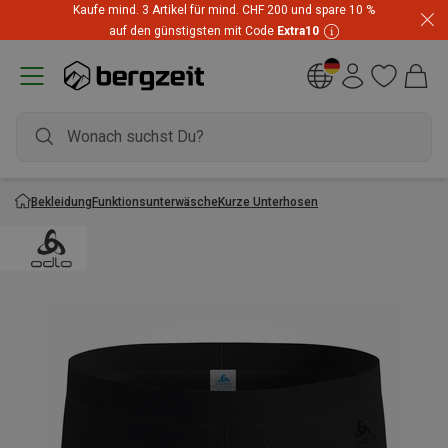
Kaufe mind. 3 Artikel für mind. CHF 200 und spare 10 %
auf den günstigsten mit Code
Extra10
Bekleidung
Funktionsunterwäsche
Kurze Unterhosen