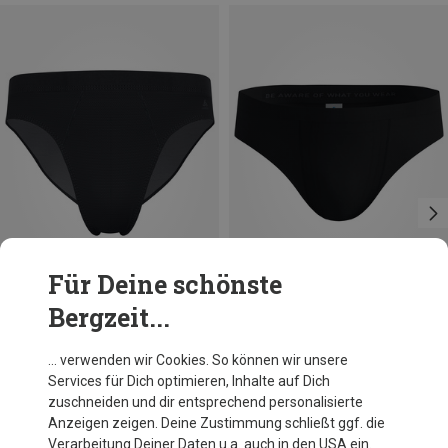
Für Deine schönste
Bergzeit...
Du sparst 45%
Größen
S
M
L
XL
XXL
Odlo
… verwenden wir Cookies. So können wir unsere
Herren Active F-Dry Light Eco Unterhose
Services für Dich optimieren, Inhalte auf Dich
CHF 24.95
zuschneiden und dir entsprechend personalisierte
Anzeigen zeigen. Deine Zustimmung schließt ggf. die
Verarbeitung Deiner Daten u.a. auch in den USA ein.