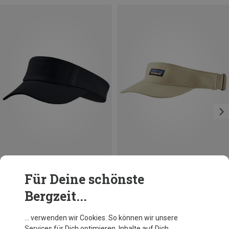
Du sparst 39%
Größen
+3
L|XL
M|S
Für Deine schönste
Odlo
Bergzeit...
Performance X-Light Visor Cap
CHF 24.95
… verwenden wir Cookies. So können wir unsere
Services für Dich optimieren, Inhalte auf Dich