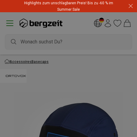
Highlights zum unschlagbaren Preis! Bis zu -60 % im
Dynafit Hammerangebot! Reduzierte Outfits für neue
Summer Sale
Abenteuer
Accessoires
Basecaps