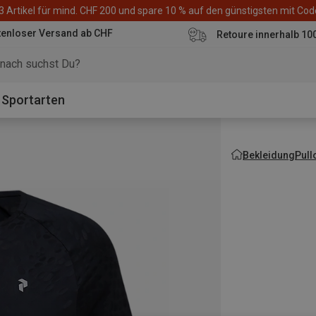
3 Artikel für mind. CHF 200 und spare 10 % auf den günstigsten mit Co
tenloser Versand ab CHF
Retoure innerhalb 10
Sportarten
Bekleidung
Pull