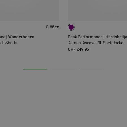
Größen
XS
S
M
L
nce | Wanderhosen
ch Shorts
Damen Discover 3L Shell Jacke
CHF 249.95