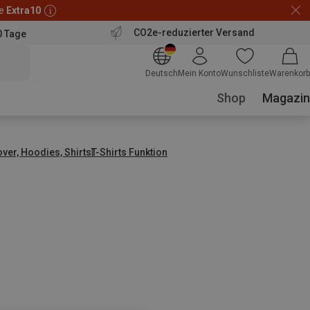
de
Extra10
CO2e-reduzierter Versand
0 Tage
Deutsch
Mein Konto
Wunschliste
Warenkorb
Shop
Magazin
over, Hoodies, Shirts
T-Shirts Funktion