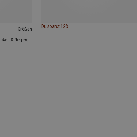
Du sparst 12%
Größen
Peak Performance | Hardshelljacken & Regenjacken