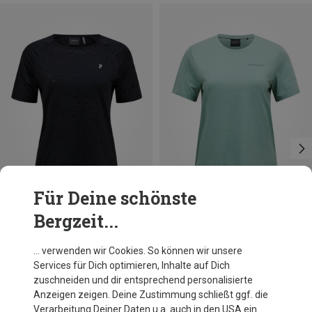
Für Deine schönste
Bergzeit...
Größen
Größen
+1
XS
S
M
L
L
XL
Peak Performance
Peak Performance
… verwenden wir Cookies. So können wir unsere
Damen Discover T-Shirt
Damen Explore Logo T-Shirt
Services für Dich optimieren, Inhalte auf Dich
CHF 69.95
CHF 39.95
zuschneiden und dir entsprechend personalisierte
Anzeigen zeigen. Deine Zustimmung schließt ggf. die
Verarbeitung Deiner Daten u.a. auch in den USA ein.