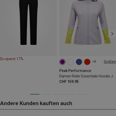
Du sparst 17%
Größen
+8
XS
S
M
L
XL
Peak Performance
Damen Rider Essentials Hoodie Jacke
CHF 159.95
Andere Kunden kauften auch