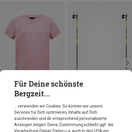
Für Deine schönste
Bergzeit...
Du sparst 33%
Größen
130
140
150
160
170
Peak Performance
… verwenden wir Cookies. So können wir unsere
Kinder Original T-Shirt
Services für Dich optimieren, Inhalte auf Dich
CHF 34.95
zuschneiden und dir entsprechend personalisierte
Anzeigen zeigen. Deine Zustimmung schließt ggf. die
Verarbeitung Deiner Daten u.a. auch in den USA ein.