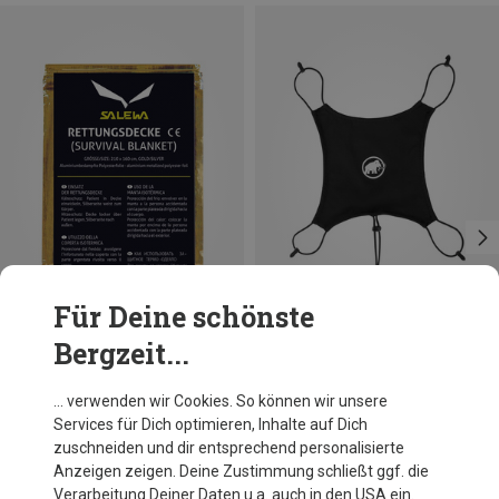
Für Deine schönste
Bergzeit...
Du sparst 13%
Größen
ONE SIZE
Salewa
… verwenden wir Cookies. So können wir unsere
Rescue Blanket Rettungsdecke
Services für Dich optimieren, Inhalte auf Dich
CHF 9.50
zuschneiden und dir entsprechend personalisierte
Anzeigen zeigen. Deine Zustimmung schließt ggf. die
Verarbeitung Deiner Daten u.a. auch in den USA ein.