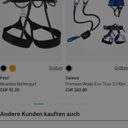
Größen
Größen
XS | 65-71CM
M | 77-84CM
ONE SIZE
L | 84-92CM
S | 71-77CM
Petzl
Salewa
Hirundos Klettergurt
Premium Attac-Evo-Toxo 3.0 Klettersteigkomplettset
CHF 92.20
CHF 263.80
Andere Kunden kauften auch