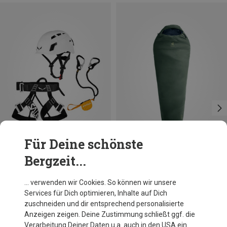
Für Deine schönste
Bergzeit...
Du sparst 23%
Größen
ONE SIZE
Salewa
… verwenden wir Cookies. So können wir unsere
Ergo Core-Evo-Toxo 3.0 Klettersteigkomplettset
Services für Dich optimieren, Inhalte auf Dich
CHF 285.80
zuschneiden und dir entsprechend personalisierte
Anzeigen zeigen. Deine Zustimmung schließt ggf. die
Verarbeitung Deiner Daten u.a. auch in den USA ein.