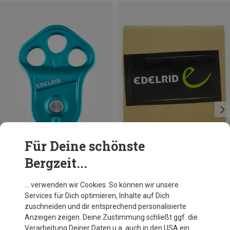
Für Deine schönste
Bergzeit...
Größen
56G
Edelrid
Edelrid
… verwenden wir Cookies. So können wir unsere
Puck Seilrolle
Chalk Block II
Services für Dich optimieren, Inhalte auf Dich
CHF 59.95
CHF 23.95
zuschneiden und dir entsprechend personalisierte
Anzeigen zeigen. Deine Zustimmung schließt ggf. die
Verarbeitung Deiner Daten u.a. auch in den USA ein.