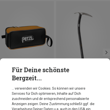
Für Deine schönste
Bergzeit...
Größen
59CM
66CM
52CM
Petzl
Petzl
… verwenden wir Cookies. So können wir unsere
Fakir Steigeisentasche
Summit Eispickel
Services für Dich optimieren, Inhalte auf Dich
CHF 17.95
CHF 128.95
zuschneiden und dir entsprechend personalisierte
Anzeigen zeigen. Deine Zustimmung schließt ggf. die
Verarbeitung Deiner Daten u.a. auch in den USA ein.