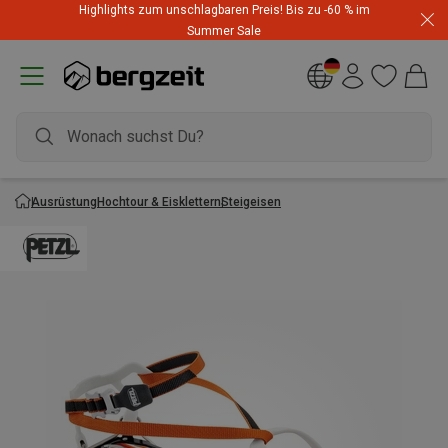
Highlights zum unschlagbaren Preis! Bis zu -60 % im
Summer Sale
Ausrüstung
Hochtour & Eisklettern
Steigeisen