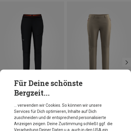
Für Deine schönste
Bergzeit...
Du sparst 49%
Größen
XS
S
M
L
XL
Salewa
… verwenden wir Cookies. So können wir unsere
Damen Puez Talvena DST Hose
Services für Dich optimieren, Inhalte auf Dich
CHF 119.95
zuschneiden und dir entsprechend personalisierte
Anzeigen zeigen. Deine Zustimmung schließt ggf. die
Verarbeitung Deiner Daten u.a. auch in den USA ein.