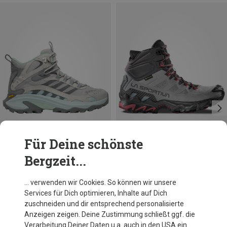
Für Deine schönste
Bergzeit...
Du sparst 29%
Größen
37
37.5
39.5
40.5
41.5
La Sportiva
… verwenden wir Cookies. So können wir unsere
Damen Ultra Raptor II Mid Leather GTX Schuhe
Services für Dich optimieren, Inhalte auf Dich
CHF 237.60
zuschneiden und dir entsprechend personalisierte
Anzeigen zeigen. Deine Zustimmung schließt ggf. die
Verarbeitung Deiner Daten u.a. auch in den USA ein.