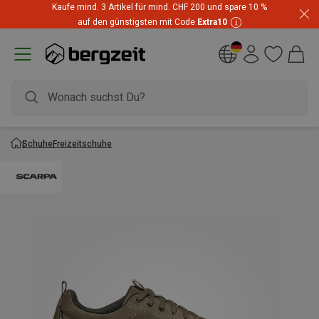
Kaufe mind. 3 Artikel für mind. CHF 200 und spare 10 %
auf den günstigsten mit Code
Extra10
Schuhe
Freizeitschuhe