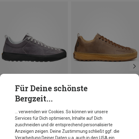
Für Deine schönste
Bergzeit...
Du sparst 21%
Größen
Scarpa
… verwenden wir Cookies. So können wir unsere
Mojito Wrap Pro GTX Schuhe
Services für Dich optimieren, Inhalte auf Dich
CHF 188.20
zuschneiden und dir entsprechend personalisierte
Anzeigen zeigen. Deine Zustimmung schließt ggf. die
Verarbeitung Deiner Daten u.a. auch in den USA ein.